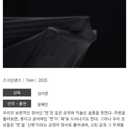
스크린댄스│7min│2025
감독
김지영
안무‧출연
윤혜진
우리의 보편적인 정서인 ‘한’은 깊은 상처와 억눌린 슬픔을 뜻한다. 주변을
둘러보면, 쌓이고 굳어버린 ‘한’이 ‘화’로 드러나기도 한다. 그러나 우리 조
상들은 ‘한’을 ‘신명’이라는 긍정의 정서로 풀어내며, 고된 삶과 그 무게를