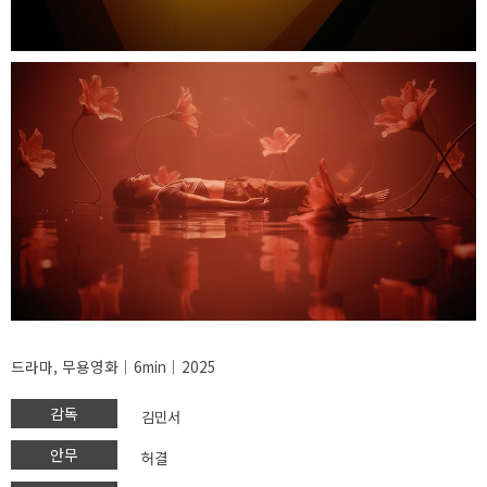
드라마, 무용영화│6min│2025
감독
김민서
안무
허결