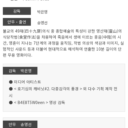
감독
박은영
안무‧출연
송영선
불교의 49재(四十九齋)의식 중 종합예술의 특성이 강한 영산재(靈山)의
식당작법(食堂作法)을 차용하여 죽음에서 생에 이르는 중음(中陰)의 시
간, 영혼이 지나는 7단계의 과정을 움직임, 작법 의상의 색감과 이미지, 실
험적인 사운드 등과 더불어 현대적으로 해석하여 연출한 10분 길이의 단
편 무용 영화이다.
감독 박은영
● 미디어 아티스트
● < 호기심의 캐비닛#2. 다중감각의 풍경 > 외 다수 기획 제작 전
시
● < B4E8T5W0een > 영상 감독
안무 송영선