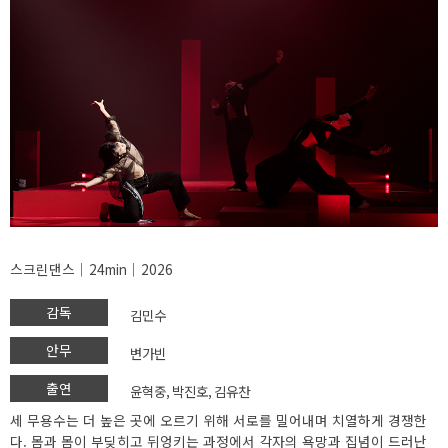
스크린댄스│24min│2026
감독
김민수
안무
변가빈
출연
윤혁중, 박진호, 김유찬
세 무용수는 더 높은 곳에 오르기 위해 서로를 밀어내며 치열하게 경쟁한
다. 몸과 몸이 부딪히고 뒤엉키는 과정에서 각자의 욕망과 집념이 드러난