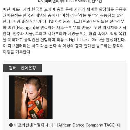
디아바떼 살리푸(Diabate Salifou), 신보섭
매년 아프리카와 한국을 오가며 춤을 통해 자신의 세계를 확장해온 무용수
권이은정은 한국과 베냉의 춤에서 ‘여성 검무’라는 뜻밖의 공통점을 발견
한다. 베냉 출신 안무가 다니엘 아히폰과 따그(TAGG) 단원들은 진주검무
와 홍강(Houngan)을 연결하는 새로운 안무를 만들기 위한 리서치를 시작
한다. 진주와 서울, 그리고 서아프리카 베냉을 잇는 협업 속에서 직접 목검
을 제작하고 움직임을 실험하며 작품 < Fight Like a Girl >을 완성해간다.
이 다큐멘터리는 서로 다른 문화 속 여성의 힘과 연대를 탐구하는 창작의
여정을 기록한다.
감독 권이은정
● 아프리칸댄스컴퍼니 따그(African Dance Company TAGG) 대