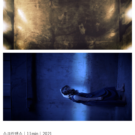
스크린댄스│11min│2021