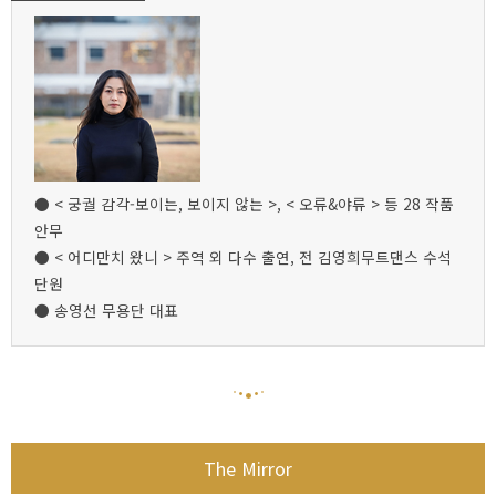
● < 궁궐 감각-보이는, 보이지 않는 >, < 오류&야류 > 등 28 작품
안무
● < 어디만치 왔니 > 주역 외 다수 출연, 전 김영희무트댄스 수석
단원
● 송영선 무용단 대표
The Mirror