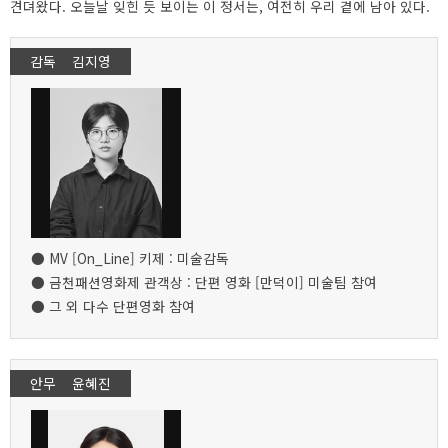
견뎌왔다. 오늘날 잊힌 듯 보이는 이 정서는, 여전히 우리 곁에 남아 있다.
감독 김지영
● MV [On_Line] 키제 : 미술감독
● 금천패션영화제 관객상 : 단편 영화 [만덕이] 미술팀 참여
● 그 외 다수 단편영화 참여
안무 윤혜진