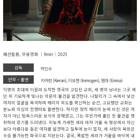
패션필름, 무용영화 │9min│2025
감독
박인수
안무‧출연
키어런 (Kieran), 이모젠 (Immogen), 엠마 (Emma)
익명의 초대에 이끌려 도착한 영국의 고립된 교회, 세 명의 남녀는 그곳 제
단 위 기묘하게 빛나는 의문의 물건을 발견한다. 나탈리가 그 속에서 낯선
여자의 얼굴을 목격하며 해리의 외도를 확신하는 순간, 고요했던 교회는
분노와 의심의 전쟁터로 돌변한다. 하지만 정작 해리의 눈에 비친 것은 여
자가 아닌 탐욕스러운 보석의 광채였고, 그는 무언가에 홀린 듯 물건을 쟁
취하려 광기를 드러낸다. 뒤늦게 가세한 세라 마저 거울 속 형상에서 자신
보다 아름다운 젊은 여자를 발견하고 질투에 눈이 멀자, 세 사람의 욕망은
수습 불가능한 파국으로 치닫는다. 결국, 폭발한 세라가 거울을 바닥에 내