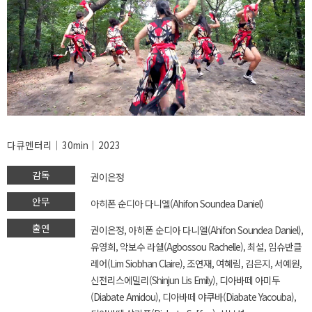
다큐멘터리│30min│2023
감독
권이은정
안무
아히폰 순디아 다니엘(Ahifon Soundea Daniel)
출연
권이은정, 아히폰 순디아 다니엘(Ahifon Soundea Daniel),
유영희, 악보수 라쉘(Agbossou Rachelle), 최설, 임슈반클
레어(Lim Siobhan Claire), 조연재, 여혜림, 김은지, 서예원,
신전리스에밀리(Shinjun Lis Emily), 디아바떼 아미두
(Diabate Amidou), 디아바떼 야쿠바(Diabate Yacouba),